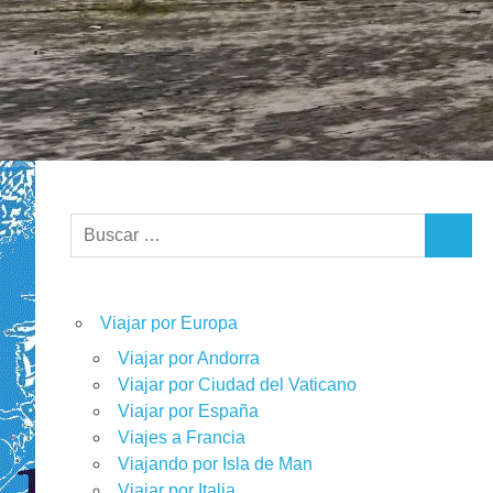
Buscar:
BUSCA
Viajar por Europa
Viajar por Andorra
Viajar por Ciudad del Vaticano
Viajar por España
Viajes a Francia
Viajando por Isla de Man
Viajar por Italia