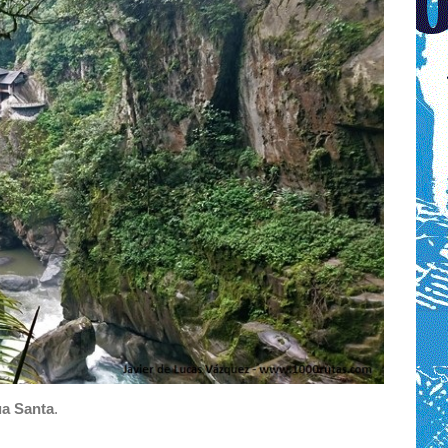
a Santa
.