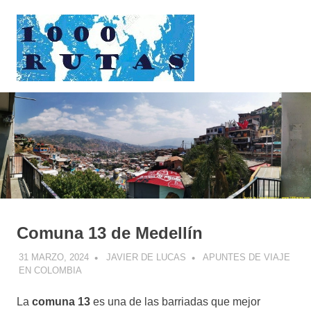
Saltar
1000rutas
al
contenido
MENÚ
viajes
sobre
dos
ruedas
Comuna 13 de Medellín
31 MARZO, 2024
JAVIER DE LUCAS
APUNTES DE VIAJE
EN COLOMBIA
La
comuna 13
es una de las barriadas que mejor