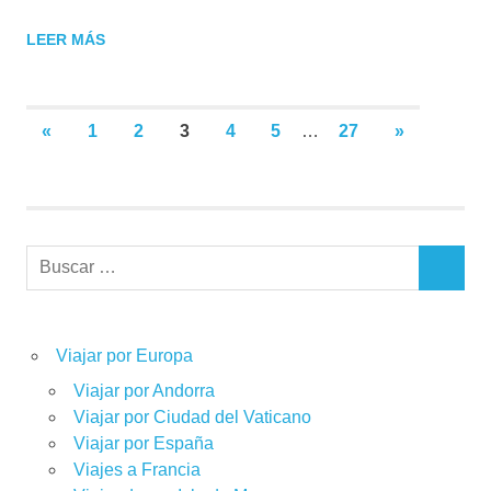
LEER MÁS
Paginación
ENTRADAS
SIGUIENTE
«
1
2
3
4
5
…
27
»
ANTERIORES
ENTRADA
de
entradas
Buscar:
BUSCAR
Viajar por Europa
Viajar por Andorra
Viajar por Ciudad del Vaticano
Viajar por España
Viajes a Francia