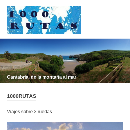
Saltar
1000rutas
al
contenido
MENÚ
viajes
sobre
dos
ruedas
Cantabria, de la montaña al mar
1000RUTAS
Viajes sobre 2 ruedas