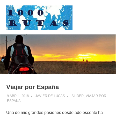
Saltar
1000rutas
al
contenido
MENÚ
viajes
sobre
dos
ruedas
Viajar por España
9 ABRIL, 2018
JAVIER DE LUCAS
SLIDER
,
VIAJAR POR
ESPAÑA
Una de mis grandes pasiones desde adolescente ha